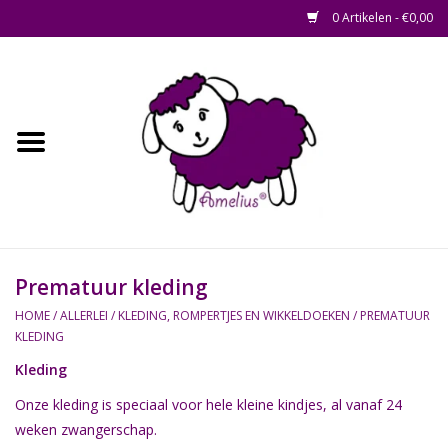
0 Artikelen - €0,00
Afscheid op maat
Home
Zacht
Riet en Rotan
Prematuur kleding
Waterhyacint
HOME
/
ALLERLEI
/
KLEDING, ROMPERTJES EN WIKKELDOEKEN
/
PREMATUUR
KLEDING
Hout
Kleding
Onze kleding is speciaal voor hele kleine kindjes, al vanaf 24
Watermethode /
weken zwangerschap.
Afscheidsbox