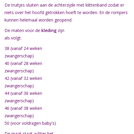
De truitjes sluiten aan de achterzijde met klittenband zodat er
Natuurbegraven
niets over het hoofd getrokken hoeft te worden. En de rompers
kunnen helemaal worden geopend.
Allerlei
De maten voor de
kleding
zijn
als volgt:
Gepersonaliseerd
38 (vanaf 24 weken
zwangerschap)
Vanaf 1 jaar
40 (vanaf 28 weken
zwangerschap)
42 (vanaf 32 weken
Over ons
zwangerschap)
44 (vanaf 36 weken
Samenwerking
zwangerschap)
46 (vanaf 38 weken
Deutsch
zwangerschap)
50 (voor voldragen baby's)
Scandinavië
De maat staat achter het