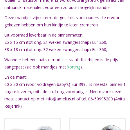
wollen of badstof mandje. Er wordt vooral gebruik gemaakt van
natuurlijk materialen, voor een zo puur mogelijk mandje.
Natuurbegraven
Deze mandjes zijn uitermate geschikt voor ouders die ervoor
gekozen hebben om hun kindje te laten cremeren.
Allerlei
Uit voorraad leverbaar in de binnenmaten:
25 x 15 cm (tot ong. 21 weken zwangerschap) Eur 260,-
Gepersonaliseerd
38 x 18 cm (tot ong. 32 weken zwangerschap) Eur 360,-
Wanneer het een laatste model is staat dit erbij en is de prijs
Vanaf 1 jaar
aangepast (zie ook mandjes met
korting
).
Over ons
En de maat:
60 x 30 cm (voor voldragen baby's) Eur 399,- is meestal binnen 1
dag te leveren, mits de stof nog voorradig is. Neem voor deze
Samenwerking
maat contact op met
info@amelius.nl
of tel. 06-50995289 (Anita
Reijerink)
Deutsch
Scandinavië