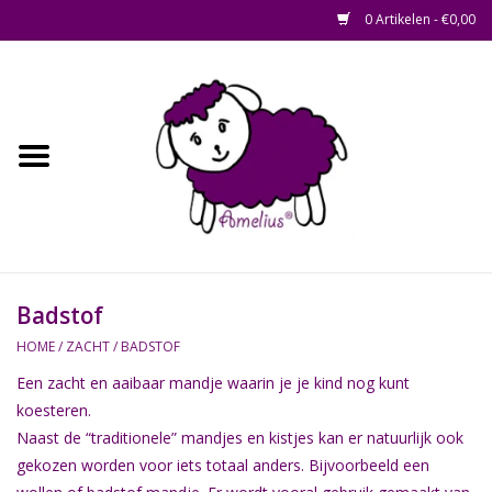
0 Artikelen - €0,00
Afscheid op maat
Home
Zacht
Riet en Rotan
Badstof
Waterhyacint
HOME
/
ZACHT
/
BADSTOF
Een zacht en aaibaar mandje waarin je je kind nog kunt
Hout
koesteren.
Naast de “traditionele” mandjes en kistjes kan er natuurlijk ook
Watermethode /
gekozen worden voor iets totaal anders. Bijvoorbeeld een
Afscheidsbox