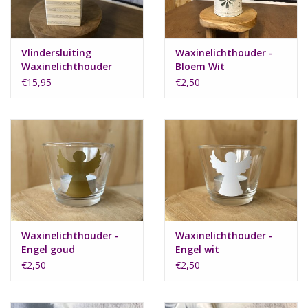
Natuurbegraven
Vlindersluiting
Waxinelichthouder -
Allerlei
Waxinelichthouder
Bloem Wit
€15,95
€2,50
Gepersonaliseerd
Vanaf 1 jaar
Over ons
Samenwerking
Waxinelichthouder -
Waxinelichthouder -
Engel goud
Engel wit
Deutsch
€2,50
€2,50
Scandinavië