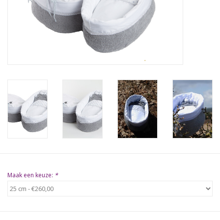
Natuurbegraven
Allerlei
Gepersonaliseerd
Vanaf 1 jaar
Over ons
Samenwerking
Maak een keuze:
*
Deutsch
Scandinavië