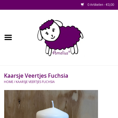
0 Artikelen - €0,00
Afscheid op maat
Home
Zacht
Riet en Rotan
Kaarsje Veertjes Fuchsia
Waterhyacint
HOME
/
KAARSJE VEERTJES FUCHSIA
Hout
Watermethode /
Afscheidsbox