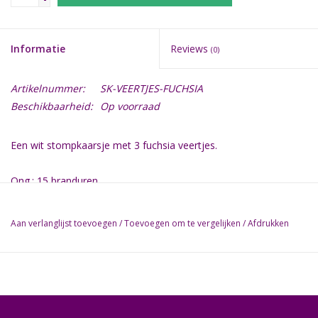
Informatie
Reviews
(0)
Artikelnummer:
SK-VEERTJES-FUCHSIA
Beschikbaarheid:
Op voorraad
Een wit stompkaarsje met 3 fuchsia veertjes.
Ong.: 15 branduren.
Diameter: 6 cm
Hoogte: 8 cm
Aan verlanglijst toevoegen
/
Toevoegen om te vergelijken
/
Afdrukken