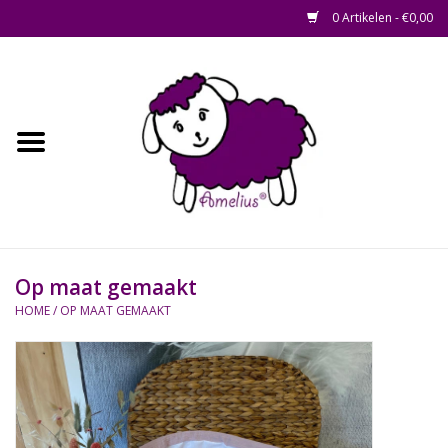
0 Artikelen - €0,00
Afscheid op maat
Home
Zacht
Riet en Rotan
Op maat gemaakt
Waterhyacint
HOME
/
OP MAAT GEMAAKT
Hout
Watermethode /
Afscheidsbox