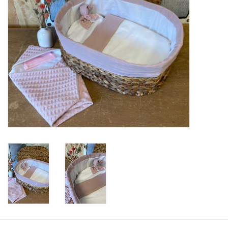
Natuurbegraven
Allerlei
Gepersonaliseerd
Vanaf 1 jaar
Over ons
Samenwerking
Deutsch
Scandinavië