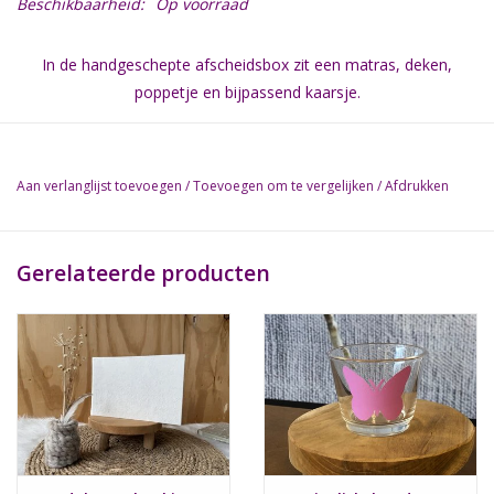
Beschikbaarheid:
Op voorraad
In de handgeschepte afscheidsbox zit een matras, deken,
poppetje en bijpassend kaarsje.
Op de deksel zitten hartjes of vlindertjes en op het ecru
dekentje staat in het roze "I love you to the moon and back"
gedrukt.
Aan verlanglijst toevoegen
/
Toevoegen om te vergelijken
/
Afdrukken
Het sluit met een knoop die gemaakt is van kokosnoot.
Uiteraard kan dit ook in combinatie met de watermethode
Gerelateerde producten
worden gebruikt.
Het plastic bakje is er in verschillende maten en kan apart
worden bij besteld.