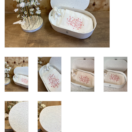
Natuurbegraven
Allerlei
Gepersonaliseerd
Vanaf 1 jaar
Over ons
Samenwerking
Deutsch
Scandinavië