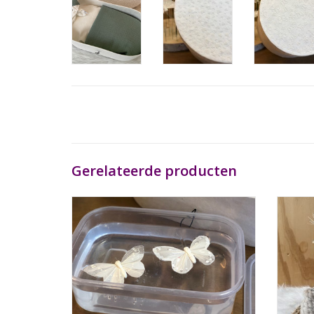
Gerelateerde producten
Plastic bakje tbv watermethode tot max 24
Co
weken zwangerschap
TO
TOEVOEGEN AAN WINKELWAGEN