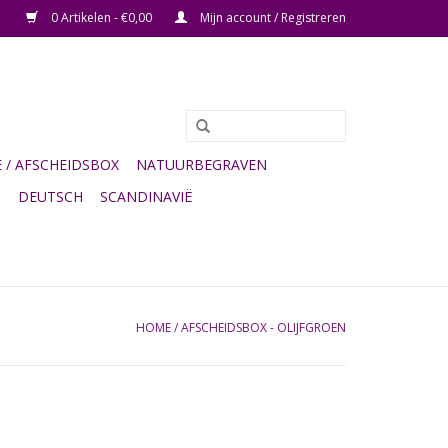
0 Artikelen - €0,00
Mijn account / Registreren
/ AFSCHEIDSBOX
NATUURBEGRAVEN
G
DEUTSCH
SCANDINAVIË
HOME
/
AFSCHEIDSBOX - OLIJFGROEN