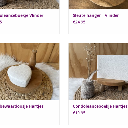
oleanceboekje Vlinder
Sleutelhanger - Vlinder
5
€24,95
n klein hart doosje met hartjes
Condoleanceboekje met hart
EVOEGEN AAN WINKELWAGEN
TOEVOEGEN AAN WINKELWA
 bewaardoosje Hartjes
Condoleanceboekje Hartjes
€19,95