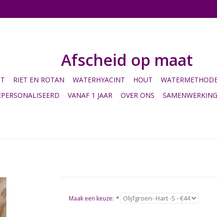
Afscheid op maat
HT
RIET EN ROTAN
WATERHYACINT
HOUT
WATERMETHODE 
EPERSONALISEERD
VANAF 1 JAAR
OVER ONS
SAMENWERKIN
Maak een keuze:
*