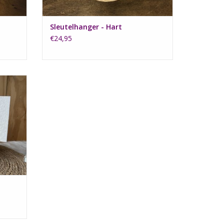
Sleutelhanger - Hart
€24,95
jes
GEN