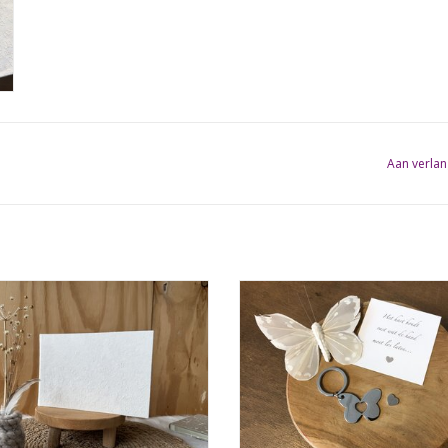
Aan verlan
ndoleanceboekje met vlinder
Sleutelhanger Vlinder
EVOEGEN AAN WINKELWAGEN
TOEVOEGEN AAN WINKELWA