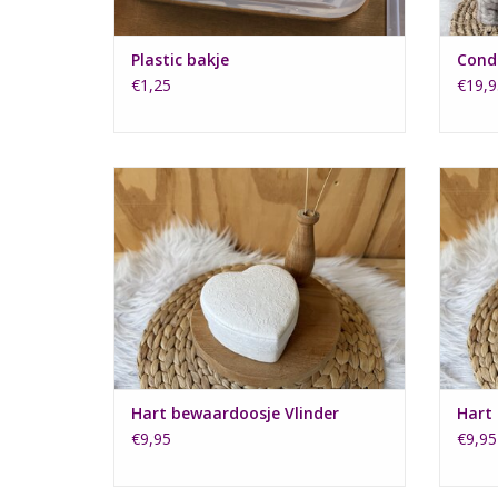
Plastic bakje
Cond
€1,25
€19,9
Een klein hart doosje met vlindertjes
Ee
TOEVOEGEN AAN WINKELWAGEN
TO
Hart bewaardoosje Vlinder
Hart
€9,95
€9,95