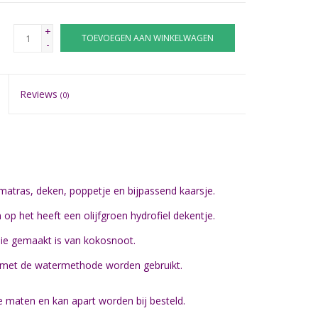
+
TOEVOEGEN AAN WINKELWAGEN
-
Reviews
(0)
matras, deken, poppetje en bijpassend kaarsje.
n op het heeft een olijfgroen hydrofiel dekentje.
die gemaakt is van kokosnoot.
e met de watermethode worden gebruikt.
nde maten en kan apart worden bij besteld.