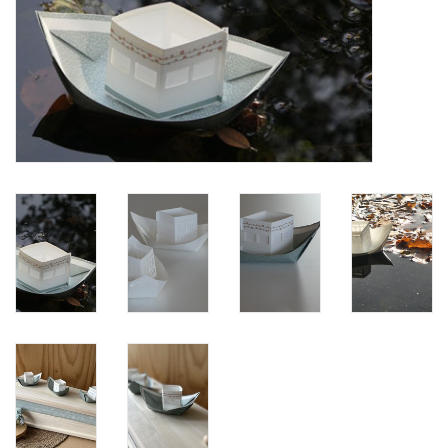
Natuurbegraven
Allerlei
Gepersonaliseerd
Vanaf 1 jaar
Over ons
Samenwerking
Deutsch
Scandinavië