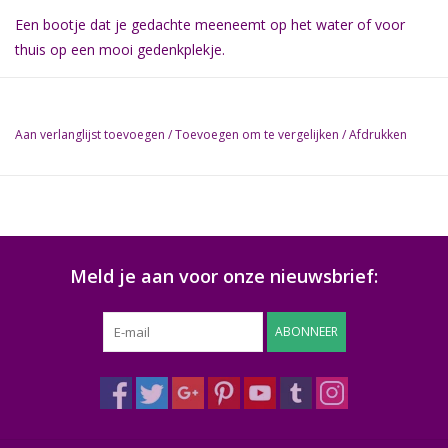
Een bootje dat je gedachte meeneemt op het water of voor
thuis op een mooi gedenkplekje.
Je kunt wat lieve woorden of een gedachte op de rand van het
bootje schrijven.
Aan verlanglijst toevoegen
/
Toevoegen om te vergelijken
/
Afdrukken
Het bootje is 18 x 10 cm.
Wanneer je het bootje op het water wil laten drijven wordt
geadviseerd om een bijenwaskaarsje te gebruiken (los bij te
bestellen). Uiteindelijk zal het na ongeveer 6 maanden compleet
vergaan zijn.
Meld je aan voor onze nieuwsbrief:
Uiteraard kun je ook een waxinelichtje gebruiken, maar dan is
het niet geschikt om op het water te laten.
ABONNEER
De bootjes zijn in 2 kleuren leverbaar.
Wit en Groen.