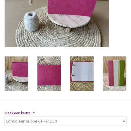
Natuurbegraven
Allerlei
Gepersonaliseerd
Vanaf 1 jaar
Over ons
Samenwerking
Deutsch
Maak een keuze:
*
Scandinavië