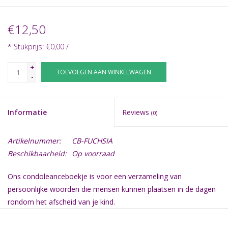
€12,50
* Stukprijs: €0,00 /
+
TOEVOEGEN AAN WINKELWAGEN
-
Informatie
Reviews
(0)
Artikelnummer:
CB-FUCHSIA
Beschikbaarheid:
Op voorraad
Ons condoleanceboekje is voor een verzameling van
persoonlijke woorden die mensen kunnen plaatsen in de dagen
rondom het afscheid van je kind.
Er is gekozen om de tekstvakken blanco te houden zodat men
een persoonlijk woord kan schrijven.