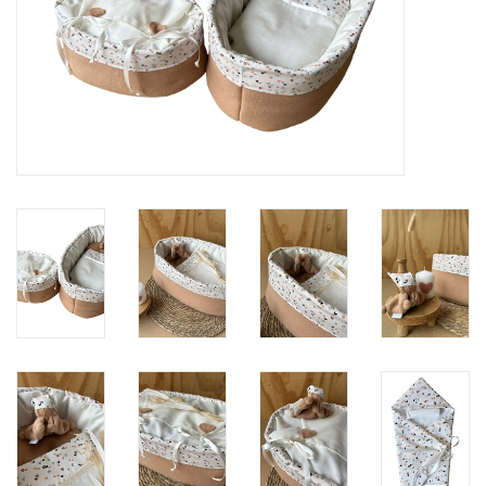
Natuurbegraven
Allerlei
Gepersonaliseerd
Vanaf 1 jaar
Over ons
Samenwerking
Deutsch
Scandinavië