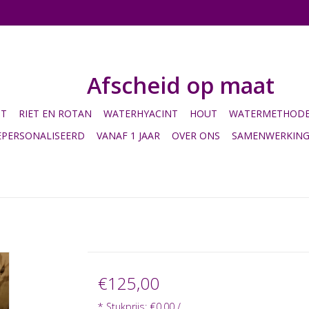
Afscheid op maat
HT
RIET EN ROTAN
WATERHYACINT
HOUT
WATERMETHODE 
EPERSONALISEERD
VANAF 1 JAAR
OVER ONS
SAMENWERKIN
€125,00
* Stukprijs: €0,00 /