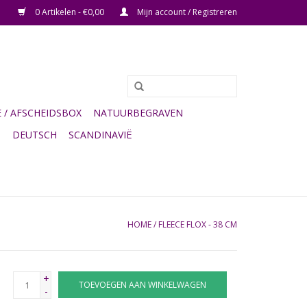
0 Artikelen - €0,00
Mijn account / Registreren
/ AFSCHEIDSBOX
NATUURBEGRAVEN
G
DEUTSCH
SCANDINAVIË
HOME
/
FLEECE FLOX - 38 CM
+
TOEVOEGEN AAN WINKELWAGEN
-