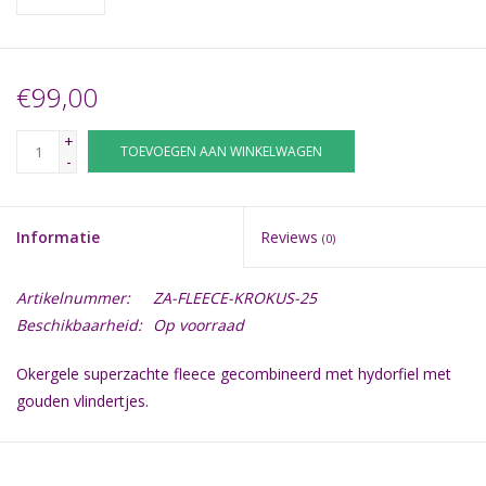
€99,00
+
TOEVOEGEN AAN WINKELWAGEN
-
Informatie
Reviews
(0)
Artikelnummer:
ZA-FLEECE-KROKUS-25
Beschikbaarheid:
Op voorraad
Okergele superzachte fleece gecombineerd met hydorfiel met
gouden vlindertjes.
Het mandje is uit voorraad leverbaar in:
25 cm x 15 cm, voor kindjes tot ong. 20 weken zwangerschap.