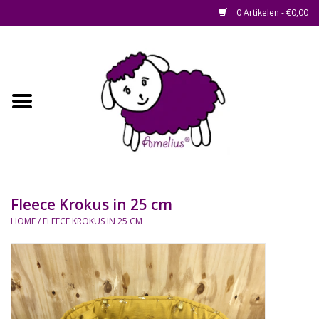
0 Artikelen - €0,00
Afscheid op maat
Home
Zacht
Riet en Rotan
Fleece Krokus in 25 cm
Waterhyacint
HOME
/
FLEECE KROKUS IN 25 CM
Hout
Watermethode /
Afscheidsbox