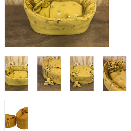
Natuurbegraven
Allerlei
Gepersonaliseerd
Vanaf 1 jaar
Over ons
Samenwerking
Deutsch
Scandinavië