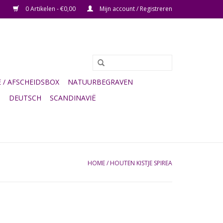
0 Artikelen - €0,00
Mijn account / Registreren
/ AFSCHEIDSBOX
NATUURBEGRAVEN
G
DEUTSCH
SCANDINAVIË
HOME
/
HOUTEN KISTJE SPIREA