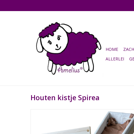
HOME
ZAC
ALLERLEI
G
Houten kistje Spirea