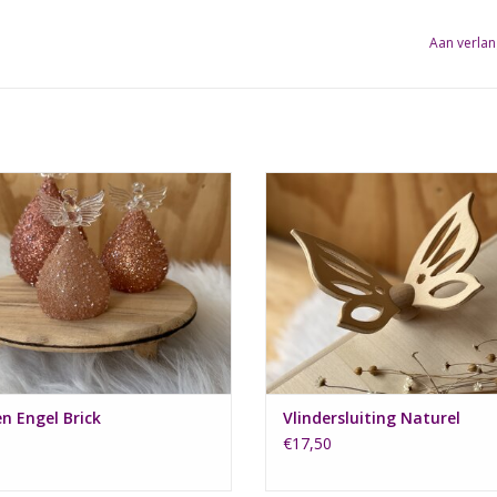
Aan verlan
zen Engel in de kleur brick/roest
Een vlindersluiting voor het sluite
kist.
EVOEGEN AAN WINKELWAGEN
TOEVOEGEN AAN WINKELWA
n Engel Brick
Vlindersluiting Naturel
€17,50