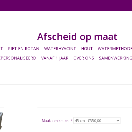
Afscheid op maat
HT
RIET EN ROTAN
WATERHYACINT
HOUT
WATERMETHODE 
EPERSONALISEERD
VANAF 1 JAAR
OVER ONS
SAMENWERKIN
Maak een keuze:
*