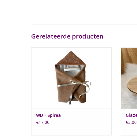
Gerelateerde producten
Onze wikkeldoeken zijn speciaal voor
Gla
kindjes die niet aangekleed kunnen
TO
worden.
Tot ongeveer 22 weken zwangerschap.
TOEVOEGEN AAN WINKELWAGEN
WD - Spirea
Glaze
€17,00
€3,00