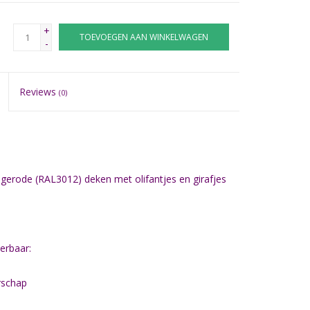
+
TOEVOEGEN AAN WINKELWAGEN
-
Reviews
(0)
eigerode (RAL3012) deken met olifantjes en girafjes
erbaar:
rschap