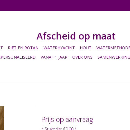
Afscheid op maat
HT
RIET EN ROTAN
WATERHYACINT
HOUT
WATERMETHODE 
EPERSONALISEERD
VANAF 1 JAAR
OVER ONS
SAMENWERKIN
Prijs op aanvraag
* Stukprijs: €0,00 /