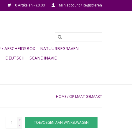
0 Artikelen - €0,00
Mijn account / Registreren
/ AFSCHEIDSBOX
NATUURBEGRAVEN
G
DEUTSCH
SCANDINAVIË
HOME
/
OP MAAT GEMAAKT
+
TOEVOEGEN AAN WINKELWAGEN
-