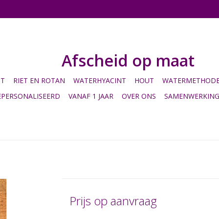
Afscheid op maat
HT
RIET EN ROTAN
WATERHYACINT
HOUT
WATERMETHODE 
EPERSONALISEERD
VANAF 1 JAAR
OVER ONS
SAMENWERKIN
Prijs op aanvraag