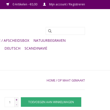
0 Artikelen - €0,00
Mijn account / Registreren
/ AFSCHEIDSBOX
NATUURBEGRAVEN
G
DEUTSCH
SCANDINAVIË
HOME
/
OP MAAT GEMAAKT
+
TOEVOEGEN AAN WINKELWAGEN
-