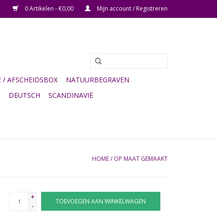
0 Artikelen - €0,00
Mijn account / Registreren
/ AFSCHEIDSBOX
NATUURBEGRAVEN
G
DEUTSCH
SCANDINAVIË
HOME
/
OP MAAT GEMAAKT
+
TOEVOEGEN AAN WINKELWAGEN
-