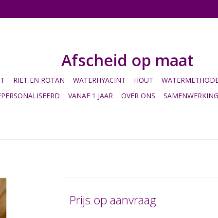
Afscheid op maat
HT
RIET EN ROTAN
WATERHYACINT
HOUT
WATERMETHODE 
EPERSONALISEERD
VANAF 1 JAAR
OVER ONS
SAMENWERKIN
Prijs op aanvraag