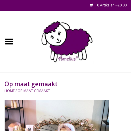
0 Artikelen - €0,00
Afscheid op maat
Home
Zacht
Riet en Rotan
Op maat gemaakt
Waterhyacint
HOME
/
OP MAAT GEMAAKT
Hout
Watermethode /
Afscheidsbox