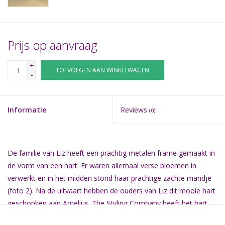
Prijs op aanvraag
+
TOEVOEGEN AAN WINKELWAGEN
-
Informatie
Reviews
(0)
De familie van Liz heeft een prachtig metalen frame gemaakt in
de vorm van een hart. Er waren allemaal verse bloemen in
verwerkt en in het midden stond haar prachtige zachte mandje
(foto 2). Na de uitvaart hebben de ouders van Liz dit mooie hart
geschonken aan Amelius. The Styling Company heeft het hart
weer mooi gemaakt met droogbloemen zodat met kan zien dat