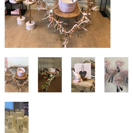
Natuurbegraven
Allerlei
Gepersonaliseerd
Vanaf 1 jaar
Over ons
Samenwerking
Deutsch
Scandinavië