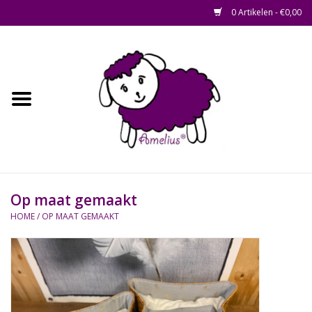
0 Artikelen - €0,00
Afscheid op maat
Home
Zacht
Riet en Rotan
Op maat gemaakt
Waterhyacint
HOME
/
OP MAAT GEMAAKT
Hout
Watermethode /
Afscheidsbox