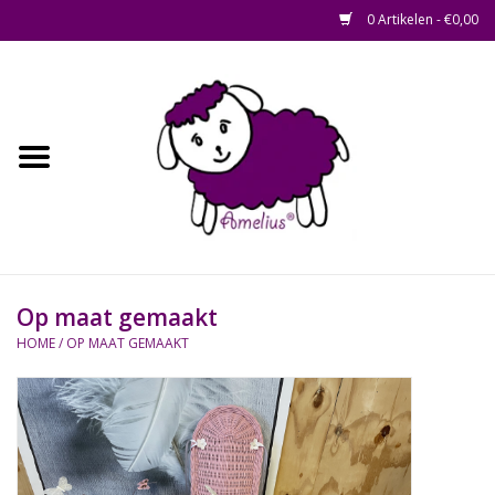
0 Artikelen - €0,00
Afscheid op maat
Home
Zacht
Riet en Rotan
Op maat gemaakt
Waterhyacint
HOME
/
OP MAAT GEMAAKT
Hout
Watermethode /
Afscheidsbox