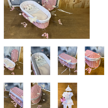
Natuurbegraven
Allerlei
Gepersonaliseerd
Vanaf 1 jaar
Over ons
Samenwerking
Deutsch
Scandinavië