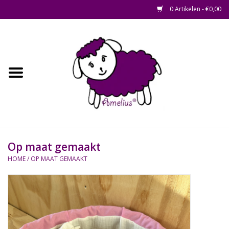
0 Artikelen - €0,00
Afscheid op maat
Home
Zacht
Riet en Rotan
Op maat gemaakt
Waterhyacint
HOME
/
OP MAAT GEMAAKT
Hout
Watermethode /
Afscheidsbox