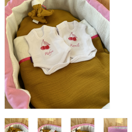
Natuurbegraven
Allerlei
Gepersonaliseerd
Vanaf 1 jaar
Over ons
Samenwerking
Deutsch
Scandinavië