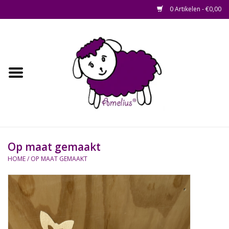
0 Artikelen - €0,00
Afscheid op maat
Home
Zacht
Riet en Rotan
Op maat gemaakt
Waterhyacint
HOME
/
OP MAAT GEMAAKT
Hout
Watermethode /
Afscheidsbox