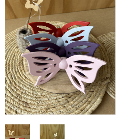
Natuurbegraven
Allerlei
Gepersonaliseerd
Vanaf 1 jaar
Over ons
Samenwerking
Deutsch
Scandinavië