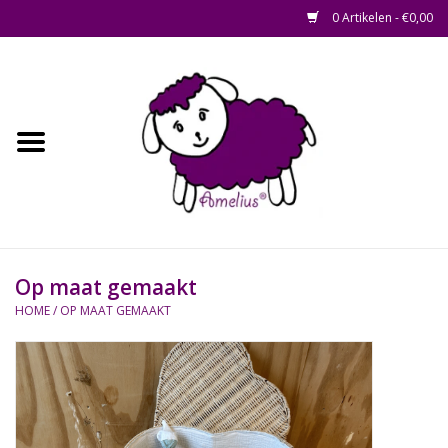
0 Artikelen - €0,00
Afscheid op maat
Home
Zacht
Riet en Rotan
Op maat gemaakt
Waterhyacint
HOME
/
OP MAAT GEMAAKT
Hout
Watermethode /
Afscheidsbox