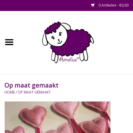
0 Artikelen - €0,00
Afscheid op maat
Home
Zacht
Riet en Rotan
Op maat gemaakt
Waterhyacint
HOME
/
OP MAAT GEMAAKT
Hout
Watermethode /
Afscheidsbox