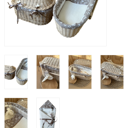
Natuurbegraven
Allerlei
Gepersonaliseerd
Vanaf 1 jaar
Over ons
Samenwerking
Deutsch
Scandinavië