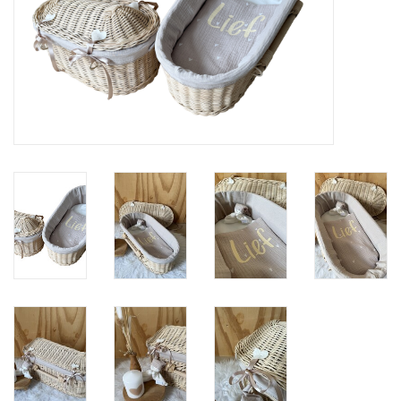
Natuurbegraven
Allerlei
Gepersonaliseerd
Vanaf 1 jaar
Over ons
Samenwerking
Deutsch
Scandinavië