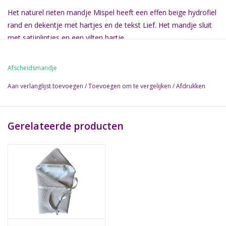
Het naturel rieten mandje Mispel heeft een effen beige hydrofiel
rand en dekentje met hartjes en de tekst Lief. Het mandje sluit
met satijnlintjes en een vilten hartje.
Het mandje is op voorraad in 4 (binnen)maten leverbaar:
Afscheidsmandje
30 cm, voor kindjes tot ong. 22 weken zwangerschap.
45 cm, voor kindjes tot ong. 32 weken zwangerschap.
Aan verlanglijst toevoegen
/
Toevoegen om te vergelijken
/
Afdrukken
65 cm, tot en met voldragen babies.
90 cm
Gerelateerde producten
130 cm op aanvraag
Let op: Bovenstaande weken zijn gemiddelden.
Er is bijpassend kledingsetje maat 38 t/m maatje 50 bij te
bestellen.