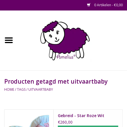
0 Artikelen - €0,00
Afscheid op maat
Home
Zacht
Riet en Rotan
Producten getagd met uitvaartbaby
Waterhyacint
HOME
/
TAGS
/
UITVAARTBABY
Hout
Watermethode /
Gebreid - Star Roze Wit
€260,00
Afscheidsbox