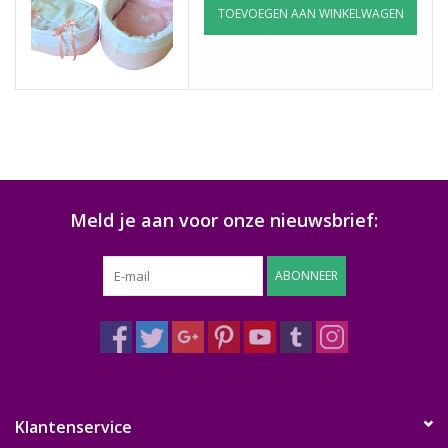
TOEVOEGEN AAN WINKELWAGEN
Natuurbegraven
Allerlei
Gepersonaliseerd
Vanaf 1 jaar
Meld je aan voor onze nieuwsbrief:
Over ons
ABONNEER
Samenwerking
Deutsch
Klantenservice
Scandinavië