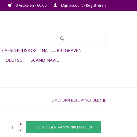
0 Artikelen - €0,00
Mijn account / Registreren
/ AFSCHEIDSBOX
NATUURBEGRAVEN
G
DEUTSCH
SCANDINAVIË
HOME
/
URN BLAUW MET BEERTJE
+
TOEVOEGEN AAN WINKELWAGEN
-