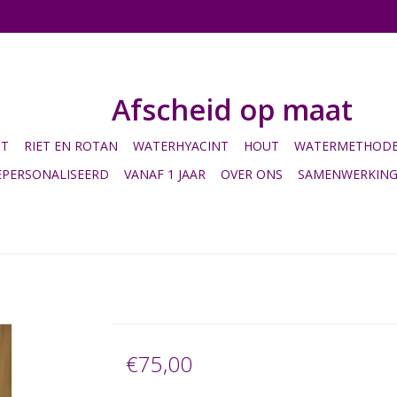
Afscheid op maat
HT
RIET EN ROTAN
WATERHYACINT
HOUT
WATERMETHODE 
EPERSONALISEERD
VANAF 1 JAAR
OVER ONS
SAMENWERKIN
€75,00