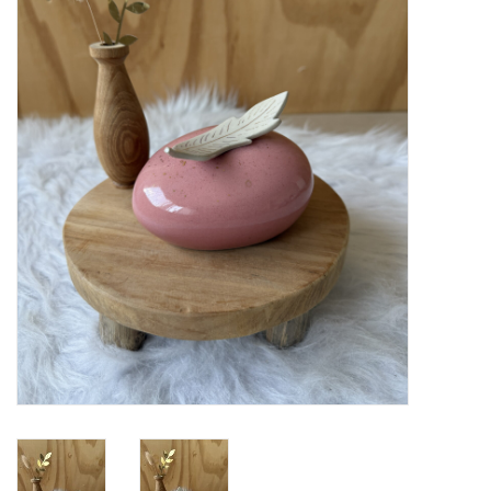
Natuurbegraven
Allerlei
Gepersonaliseerd
Vanaf 1 jaar
Over ons
Samenwerking
Deutsch
Scandinavië