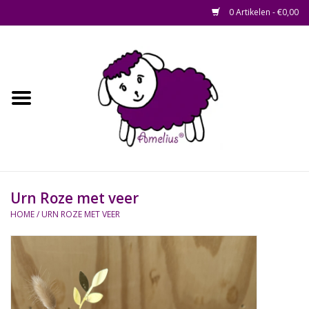
0 Artikelen - €0,00
Afscheid op maat
Home
Zacht
Riet en Rotan
Urn Roze met veer
Waterhyacint
HOME
/
URN ROZE MET VEER
Hout
Watermethode /
Afscheidsbox