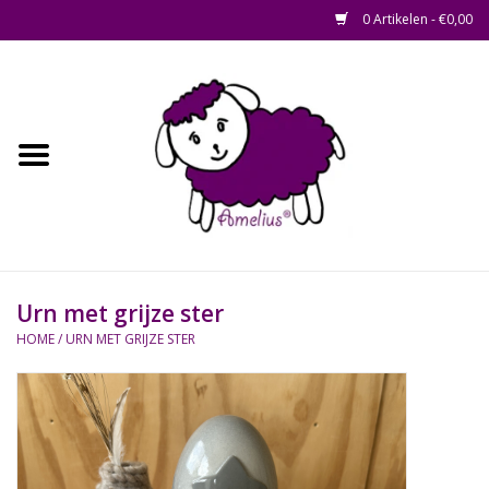
0 Artikelen - €0,00
Afscheid op maat
Home
Zacht
Riet en Rotan
Urn met grijze ster
Waterhyacint
HOME
/
URN MET GRIJZE STER
Hout
Watermethode /
Afscheidsbox