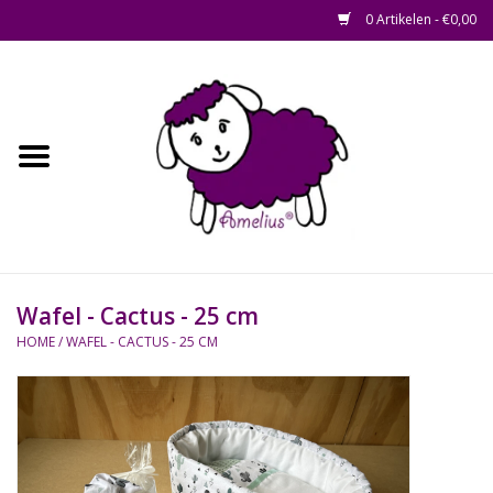
0 Artikelen - €0,00
Afscheid op maat
Home
Zacht
Riet en Rotan
Wafel - Cactus - 25 cm
Waterhyacint
HOME
/
WAFEL - CACTUS - 25 CM
Hout
Watermethode /
Afscheidsbox