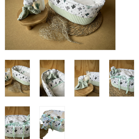
Natuurbegraven
Allerlei
Gepersonaliseerd
Vanaf 1 jaar
Over ons
Samenwerking
Deutsch
Scandinavië