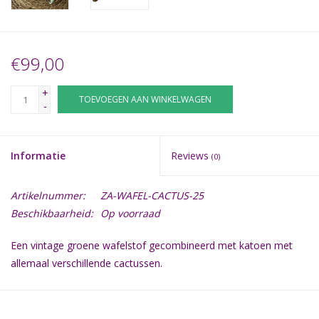
€99,00
+
TOEVOEGEN AAN WINKELWAGEN
-
Informatie
Reviews
(0)
Artikelnummer:
ZA-WAFEL-CACTUS-25
Beschikbaarheid:
Op voorraad
Een vintage groene wafelstof gecombineerd met katoen met
allemaal verschillende cactussen.
25 cm (tot ong. 21 weken zwangerschap).