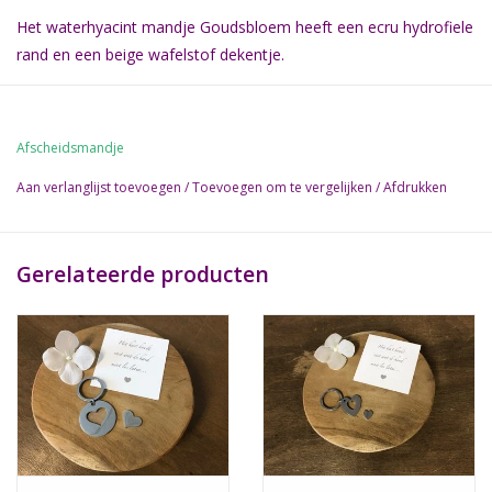
Het waterhyacint mandje Goudsbloem heeft een ecru hydrofiele
rand en een beige wafelstof dekentje.
Het mandje is in 3 (binnen)maten leverbaar:
30 cm, voor kindjes tot ong. 22 weken zwangerschap.
Afscheidsmandje
45 cm, voor kindjes tot ong. 32 weken zwangerschap.
65 cm, tot en met voldragen babies.
Aan verlanglijst toevoegen
/
Toevoegen om te vergelijken
/
Afdrukken
Let op: Bovenstaande weken zijn gemiddelden.
Gerelateerde producten