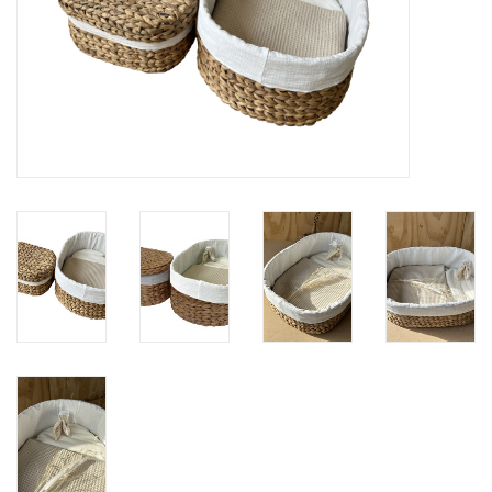
Natuurbegraven
Allerlei
Gepersonaliseerd
Vanaf 1 jaar
Over ons
Samenwerking
Deutsch
Scandinavië