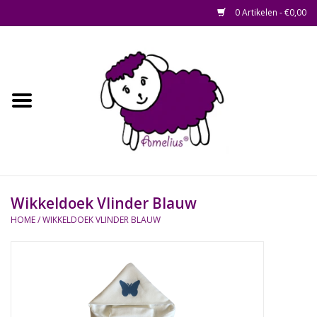
0 Artikelen - €0,00
Afscheid op maat
Home
Zacht
Riet en Rotan
Wikkeldoek Vlinder Blauw
Waterhyacint
HOME
/
WIKKELDOEK VLINDER BLAUW
Hout
Watermethode /
Afscheidsbox