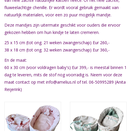
van hele zachte natuurlijke katoen fleece. Of het hele zachte,
fluweelachtige chenille. Er wordt vooral gebruik gemaakt van
Natuurbegraven
natuurlijk materialen, voor een zo puur mogelijk mandje.
Deze mandjes zijn uitermate geschikt voor ouders die ervoor
Allerlei
gekozen hebben om hun kindje te laten cremeren.
25 x 15 cm (tot ong. 21 weken zwangerschap) Eur 260,-
Gepersonaliseerd
38 x 18 cm (tot ong. 32 weken zwangerschap) Eur 360,-
En de maat:
Vanaf 1 jaar
60 x 30 cm (voor voldragen baby's) Eur 399,- is meestal binnen 1
dag te leveren, mits de stof nog voorradig is. Neem voor deze
Over ons
maat contact op met
info@amelius.nl
of tel. 06-50995289 (Anita
Reijerink)
Samenwerking
Deutsch
Scandinavië