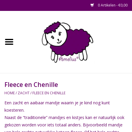
0 Artikelen - €0,00
Afscheid op maat
Home
Zacht
Riet en Rotan
Fleece en Chenille
Waterhyacint
HOME
/
ZACHT
/
FLEECE EN CHENILLE
Een zacht en aaibaar mandje waarin je je kind nog kunt
Hout
koesteren.
Naast de “traditionele” mandjes en kistjes kan er natuurlijk ook
Watermethode /
gekozen worden voor iets totaal anders. Bijvoorbeeld mandje
Afscheidsbox