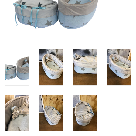
Natuurbegraven
Allerlei
Gepersonaliseerd
Vanaf 1 jaar
Over ons
Samenwerking
Deutsch
Scandinavië