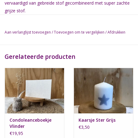
vervaardigd van gebreide stof gecombineerd met super zachte
grijze stof.
Het mandje is uit voorraad leverbaar in de (binnen)maat:
Aan verlanglijst toevoegen
/
Toevoegen om te vergelijken
/
Afdrukken
25 cm x 15 cm, voor kindjes tot ong. 21 weken zwangerschap.
60 cm x 30 cm, tot en met voldragen baby's.
Gerelateerde producten
Let op: Bovenstaande weken zijn gemiddelden.
Elk mandje wordt geleverd met een bijpassend poppetje
gemaakt van het materiaal van het mandje om bijvoorbeeld als
tastbare herinnering te bewaren. Maar het kan natuurlijk ook
met het kindje worden meegegeven. Uiteraard kan een poppetje
ook worden nabesteld.
Condoleanceboekje
Kaarsje Ster Grijs
Vlinder
€3,50
€19,95