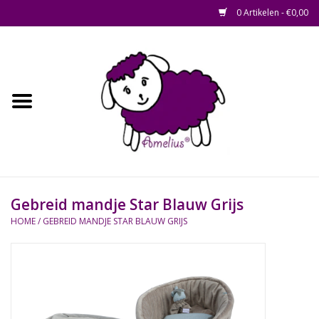
0 Artikelen - €0,00
Afscheid op maat
Home
Zacht
Riet en Rotan
Gebreid mandje Star Blauw Grijs
Waterhyacint
HOME
/
GEBREID MANDJE STAR BLAUW GRIJS
Hout
Watermethode /
Afscheidsbox