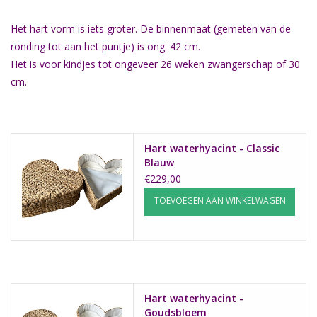
Natuurbegraven
Het hart vorm is iets groter. De binnenmaat (gemeten van de
ronding tot aan het puntje) is ong. 42 cm.
Het is voor kindjes tot ongeveer 26 weken zwangerschap of 30
Allerlei
cm.
Gepersonaliseerd
Vanaf 1 jaar
Hart waterhyacint - Classic
Blauw
€229,00
Over ons
TOEVOEGEN AAN WINKELWAGEN
Samenwerking
Deutsch
Hart waterhyacint -
Scandinavië
Goudsbloem