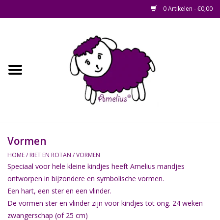
0 Artikelen - €0,00
Afscheid op maat
Home
Zacht
Riet en Rotan
Vormen
Waterhyacint
HOME
/
RIET EN ROTAN
/
VORMEN
Speciaal voor hele kleine kindjes heeft Amelius mandjes
Hout
ontworpen in bijzondere en symbolische vormen.
Een hart, een ster en een vlinder.
Watermethode /
De vormen ster en vlinder zijn voor kindjes tot ong. 24 weken
Afscheidsbox
zwangerschap (of 25 cm)