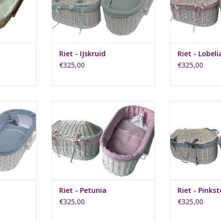
TOEVOEGEN AAN WINKELWAGEN
TOEVOEGEN AA
Riet - IJskruid
Riet - Lobeli
€325,00
€325,00
ndje heeft
Het wit gespoten rieten mandje
Het wit gespot
bekleding
Petunia heeft een zachtroze
een grijs wit ge
iel stof.
katoenen dekentje met 2 lintjes.
TOEVOEGEN AA
NKELWAGEN
TOEVOEGEN AAN WINKELWAGEN
Riet - Petunia
Riet - Pinks
€325,00
€325,00