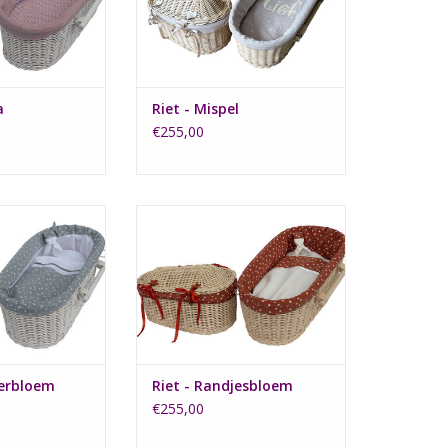
N WINKELWAGEN
a
Riet - Mispel
€255,00
en mandje heeft
Het naturel rieten mandje
stipte bekleding.
Randjesbloem heeft een
bekleding van roestkleurige stof
N WINKELWAGEN
met stipjes.
TOEVOEGEN AAN WINKELWAGEN
terbloem
Riet - Randjesbloem
€255,00