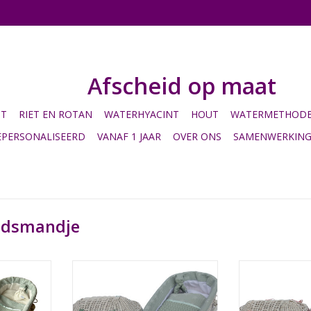
Afscheid op maat
HT
RIET EN ROTAN
WATERHYACINT
HOUT
WATERMETHODE 
EPERSONALISEERD
VANAF 1 JAAR
OVER ONS
SAMENWERKIN
idsmandje
 vintage
Het wit gespoten mandje heeft
Het wit gespot
 vogeltjes
een deken van vintage groene
een vintage ro
wafel icm hydrofielstof.
wafel icm hy
NKELWAGEN