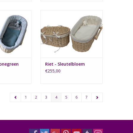
andje heeft een
Het naturel mandje Sleutelbloem
e van Baby's Only
heeft een ecru binnen rand en
negreen.
ecru dekentje.
N WINKELWAGEN
TOEVOEGEN AAN WINKELWAGEN
tonegreen
Riet - Sleutelbloem
€255,00
1
2
3
4
5
6
7