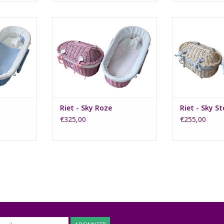
n mandje
Roze gespoten mandje
Het naturel m
kentje van
gebreid dekentj
TOEVOEGEN AAN WINKELWAGEN
Blauw.
Sky Sto
NKELWAGEN
TOEVOEGEN AA
Riet - Sky Roze
Riet - Sky S
€325,00
€255,00