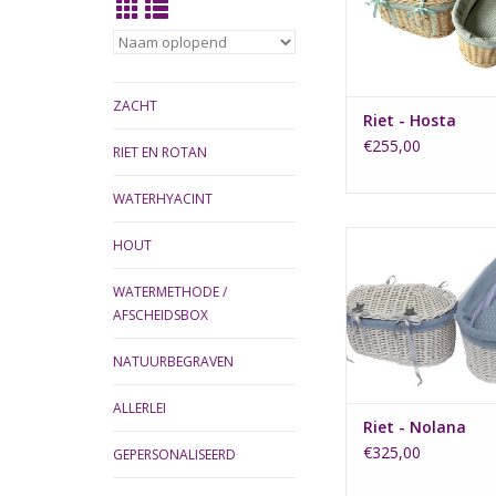
ZACHT
Riet - Hosta
€255,00
RIET EN ROTAN
WATERHYACINT
Het wit gespoten ma
HOUT
een vintage blauwe 
van wafel icm hydrof
WATERMETHODE /
AFSCHEIDSBOX
TOEVOEGEN AAN WI
NATUURBEGRAVEN
ALLERLEI
Riet - Nolana
€325,00
GEPERSONALISEERD