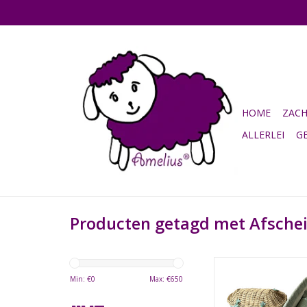
HOME
ZAC
ALLERLEI
G
Producten getagd met Afsche
Naturel mandje met
groene bekleding met
Min: €
0
Max: €
650
TOEVOEGEN AAN WI