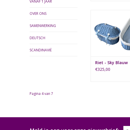
VANAF 1 JAAR
Het blauw gespote
OVER ONS
heeft een gebreid de
Baby's Only Sky 
SAMENWERKING
TOEVOEGEN AAN WI
DEUTSCH
SCANDINAVIË
Riet - Sky Blauw
€325,00
Pagina 4 van 7