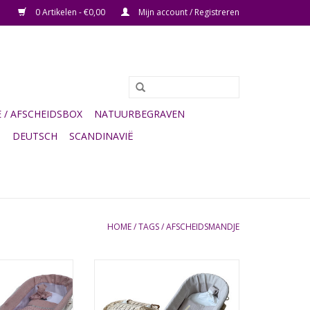
0 Artikelen - €0,00
Mijn account / Registreren
/ AFSCHEIDSBOX
NATUURBEGRAVEN
G
DEUTSCH
SCANDINAVIË
HOME
/
TAGS
/
AFSCHEIDSMANDJE
en mandje heeft
Naturel mandje met beige hartjes
ze bekleding van
bekleding
drofiel stof.
TOEVOEGEN AAN WINKELWAGEN