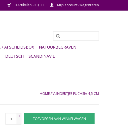
0 Artikelen - €0,00
Mijn account / Registreren
/ AFSCHEIDSBOX
NATUURBEGRAVEN
G
DEUTSCH
SCANDINAVIË
HOME
/
VLINDERTJES FUCHSIA 4,5 CM
+
TOEVOEGEN AAN WINKELWAGEN
-