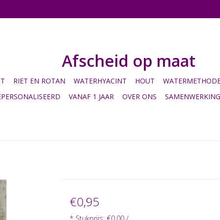
Afscheid op maat
HT
RIET EN ROTAN
WATERHYACINT
HOUT
WATERMETHODE 
EPERSONALISEERD
VANAF 1 JAAR
OVER ONS
SAMENWERKIN
€0,95
* Stukprijs: €0,00 /