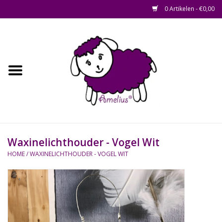
0 Artikelen - €0,00
Afscheid op maat
Home
Zacht
Riet en Rotan
Waxinelichthouder - Vogel Wit
Waterhyacint
HOME
/
WAXINELICHTHOUDER - VOGEL WIT
Hout
Watermethode /
Afscheidsbox