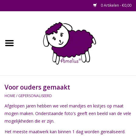
0 Artikelen - €0,00
Afscheid op maat
Home
Zacht
Riet en Rotan
Voor ouders gemaakt
Waterhyacint
HOME
/
GEPERSONALISEERD
Afgelopen jaren hebben we veel mandjes en kistjes op maat
Hout
mogen maken. Onderstaande foto's geeft een beeld van de vele
mogelijkheden die er zijn.
Watermethode /
Afscheidsbox
Het meeste maatwerk kan binnen 1 dag worden gerealiseerd.