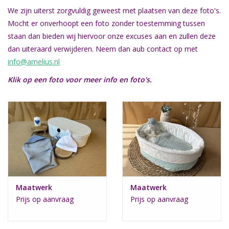
We zijn uiterst zorgvuldig geweest met plaatsen van deze foto's.
Natuurbegraven
Mocht er onverhoopt een foto zonder toestemming tussen
staan dan bieden wij hiervoor onze excuses aan en zullen deze
Allerlei
dan uiteraard verwijderen. Neem dan aub contact op met
info@amelius.nl
Gepersonaliseerd
Klik op een foto voor meer info en foto's.
Vanaf 1 jaar
Over ons
Samenwerking
Maatwerk
Maatwerk
Deutsch
Prijs op aanvraag
Prijs op aanvraag
Scandinavië