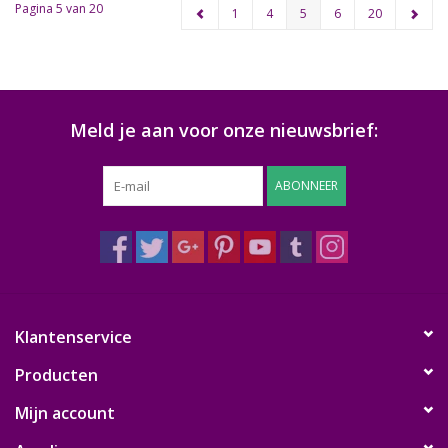
Pagina 5 van 20
1
4
5
6
20
Meld je aan voor onze nieuwsbrief:
ABONNEER
Klantenservice
Producten
Mijn account