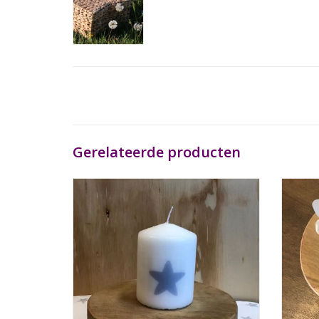
Gerelateerde producten
Een wit stompkaarsje met afbeelding.
TOEVOEGEN AAN WINKELWAGEN
TO