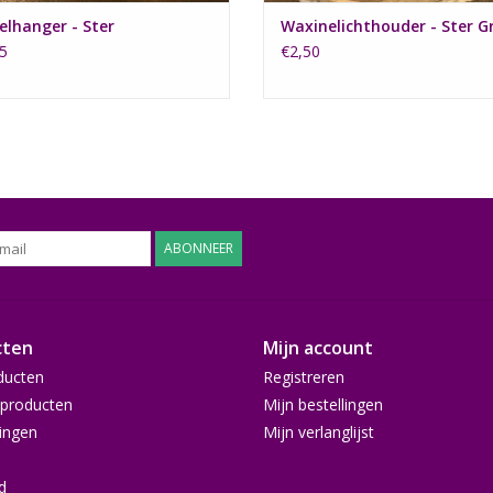
elhanger - Ster
Waxinelichthouder - Ster Gr
5
€2,50
ABONNEER
cten
Mijn account
ducten
Registreren
producten
Mijn bestellingen
ingen
Mijn verlanglijst
d