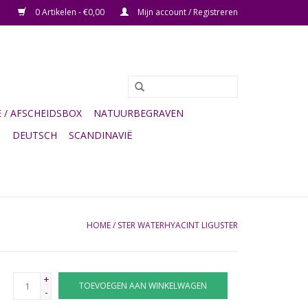
0 Artikelen - €0,00
Mijn account / Registreren
/ AFSCHEIDSBOX
NATUURBEGRAVEN
G
DEUTSCH
SCANDINAVIË
HOME
/
STER WATERHYACINT LIGUSTER
+
TOEVOEGEN AAN WINKELWAGEN
-