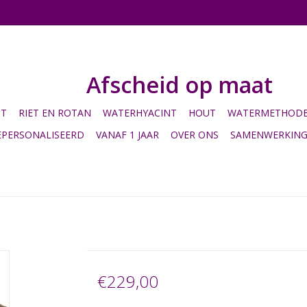
Afscheid op maat
HT
RIET EN ROTAN
WATERHYACINT
HOUT
WATERMETHODE 
EPERSONALISEERD
VANAF 1 JAAR
OVER ONS
SAMENWERKIN
€229,00