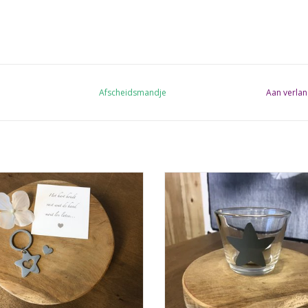
Afscheidsmandje
Aan verlan
Sleutelhanger Ster
Glazen waxinelichthouder met een
EVOEGEN AAN WINKELWAGEN
TOEVOEGEN AAN WINKELWA